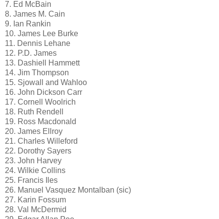
7. Ed McBain
8. James M. Cain
9. Ian Rankin
10. James Lee Burke
11. Dennis Lehane
12. P.D. James
13. Dashiell Hammett
14. Jim Thompson
15. Sjowall and Wahloo
16. John Dickson Carr
17. Cornell Woolrich
18. Ruth Rendell
19. Ross Macdonald
20. James Ellroy
21. Charles Willeford
22. Dorothy Sayers
23. John Harvey
24. Wilkie Collins
25. Francis Iles
26. Manuel Vasquez Montalban (sic)
27. Karin Fossum
28. Val McDermid