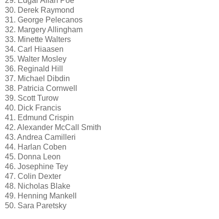
29. Edgar Allan Poe
30. Derek Raymond
31. George Pelecanos
32. Margery Allingham
33. Minette Walters
34. Carl Hiaasen
35. Walter Mosley
36. Reginald Hill
37. Michael Dibdin
38. Patricia Cornwell
39. Scott Turow
40. Dick Francis
41. Edmund Crispin
42. Alexander McCall Smith
43. Andrea Camilleri
44. Harlan Coben
45. Donna Leon
46. Josephine Tey
47. Colin Dexter
48. Nicholas Blake
49. Henning Mankell
50. Sara Paretsky