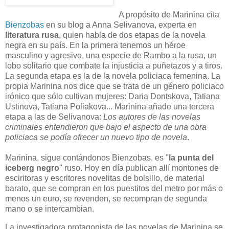
A propósito de Marinina cita
Bienzobas
en su blog a Anna Selivanova, experta en
literatura rusa
, quien habla de dos etapas de la novela
negra en su país. En la primera tenemos un héroe
masculino y agresivo, una especie de Rambo a la rusa, un
lobo solitario que combate la injusticia a puñetazos y a tiros.
La segunda etapa es la de la novela policiaca femenina. La
propia Marinina nos dice que se trata de un género policiaco
irónico que sólo cultivan mujeres: Daria Dontskova, Tatiana
Ustinova, Tatiana Poliakova... Marinina añade una tercera
etapa a las de Selivanova:
Los autores de las novelas
criminales entendieron que bajo el aspecto de una obra
policiaca se podía ofrecer un nuevo tipo de novela
.
Marinina, sigue contándonos Bienzobas, es "
la punta del
iceberg negro
" ruso. Hoy en día publican allí montones de
esciritoras y escritores novelitas de bolsillo, de material
barato, que se compran en los puestitos del metro por más o
menos un euro, se revenden, se recompran de segunda
mano o se intercambian.
La investigadora protagonista de las novelas de Marinina se