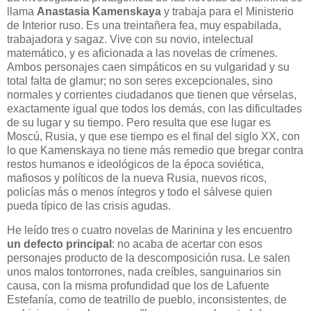
llama
Anastasia Kamenskaya
y trabaja para el Ministerio
de Interior ruso. Es una treintañera fea, muy espabilada,
trabajadora y sagaz. Vive con su novio, intelectual
matemático, y es aficionada a las novelas de crímenes.
Ambos personajes caen simpáticos en su vulgaridad y su
total falta de glamur; no son seres excepcionales, sino
normales y corrientes ciudadanos que tienen que vérselas,
exactamente igual que todos los demás, con las dificultades
de su lugar y su tiempo. Pero resulta que ese lugar es
Moscú, Rusia, y que ese tiempo es el final del siglo XX, con
lo que Kamenskaya no tiene más remedio que bregar contra
restos humanos e ideológicos de la época soviética,
mafiosos y políticos de la nueva Rusia, nuevos ricos,
policías más o menos íntegros y todo el sálvese quien
pueda típico de las crisis agudas.
He leído tres o cuatro novelas de Marinina y les encuentro
un defecto principal
: no acaba de acertar con esos
personajes producto de la descomposición rusa. Le salen
unos malos tontorrones, nada creíbles, sanguinarios sin
causa, con la misma profundidad que los de Lafuente
Estefanía, como de teatrillo de pueblo, inconsistentes, de