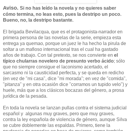
Aviso.
Si no has leído la novela y no quieres saber
cómo termina, no leas esto, pues la destripo un poco.
Bueno, no, la destripo bastante.
El brigada Bevilacqua, que es el protagonista-narrador en
primera persona de las novelas de la serie, empieza esta
entrega ya quemao, porque un juez le ha hecho la pirula de
soltar a un mafioso internacional tras el cual ha gastado
años de trabajo. Con tal pretexto, se nos convierte en
el
típico
chularras novelero de presunto verbo ácido
; sólo
que no siempre consigue el laconismo acertado, el
sarcasmo ni la causticidad perfecta, y se queda en redicho
(en vez de "mi casa", dice "mi morada"; en vez de "comida",
"pitanza" y en otra ocasión dice "corramos un tupido velo") y
huele, más que a los clásicos bocazas del género, a prosa
jurídica de la pesada.
En toda la novela se lanzan pullas contra el sistema judicial
español y algunas muy graves, pero que muy graves,
contra la ley española de violencia de género, aunque Silva
se cubre doblemente las espaldas. Primero, tiene la