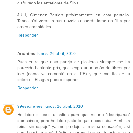
disfrutado los anteriores de Silva.
JULI, Giménez Bartlett próximamente en esta pantalla.
Tengo p'al veranito sus novelas esperándome en filita por
orden cronológico.
Responder
Anónimo
lunes, 26 abril, 2010
Pues entre que esta pareja de picoletos siempre me ha
parecido bastante gris, que tengo un montón de libros por
leer (como ya comenté en el FB) y que me fío de tu
criterio... El agua puede esperar.
Responder
39escalones
lunes, 26 abril, 2010
He leído el texto a saltos para que no me "destriparas"
demasiado, pero he leído justo lo que necesitaba. A mí "La
reina sin espejo" ya me produjo la misma sensación, así
que de esta pasaré. Lástima, porque la serie de este par de