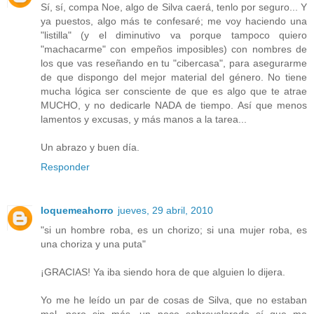
Sí, sí, compa Noe, algo de Silva caerá, tenlo por seguro... Y
ya puestos, algo más te confesaré; me voy haciendo una
"listilla" (y el diminutivo va porque tampoco quiero
"machacarme" con empeños imposibles) con nombres de
los que vas reseñando en tu "cibercasa", para asegurarme
de que dispongo del mejor material del género. No tiene
mucha lógica ser consciente de que es algo que te atrae
MUCHO, y no dedicarle NADA de tiempo. Así que menos
lamentos y excusas, y más manos a la tarea...
Un abrazo y buen día.
Responder
loquemeahorro
jueves, 29 abril, 2010
"si un hombre roba, es un chorizo; si una mujer roba, es
una choriza y una puta"
¡GRACIAS! Ya iba siendo hora de que alguien lo dijera.
Yo me he leído un par de cosas de Silva, que no estaban
mal, pero sin más, un poco sobrevalorado sí que me