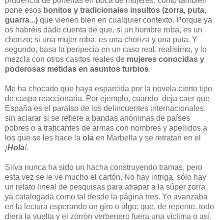
prudencia de ponerlas en boca de mujeres, como también
pone esos
bonitos y tradicionales insultos (zorra, puta,
guarra...)
que vienen bien en cualquier contexto. Porque ya
os habréis dado cuenta de que, si un hombre roba, es un
chorizo; si una mujer roba, es una choriza y una puta. Y
segundo, basa la peripecia en un caso real, realísimo, y lo
mezcla con otros casitos reales de
mujeres conocidas y
poderosas metidas en asuntos turbios
.
Me ha chocado que haya esparcida por la novela cierto tipo
de caspa reaccionaria. Por ejemplo, cuando deja caer que
España es el paraíso de los delincuentes internacionales,
sin aclarar si se refiere a bandas anónimas de países
pobres o a traficantes de armas con nombres y apellidos a
los que se les hace la
ola
en Marbella y se retratan en el
¡
Hola
!
.
Silva nunca ha sido un hacha construyendo tramas, pero
esta vez se le ve mucho el cartón. No hay intriga, sólo hay
un relato lineal de pesquisas para atrapar a la súper zorra
ya catalogada como tal desde la página tres. Yo avanzaba
en la lectura esperando un giro o algo: que, de repente, todo
diera la vuelta y el zorrón verbenero fuera una víctima o así,