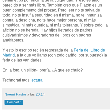
centímetros por encima de la vulgaridad. Y eso es algo
parecido a ser más libre. También creo que Platón es un
buen complemento del prozac. Pero leer no te salva de
todo, no te insufla seguridad en ti misma, no te inmuniza
contra la desdicha, no te hace mejor persona, ni más
simpática, ni más querida, ni más tolerante. Y sobre todo: la
afición no se hereda. Hay hijos iletrados de padres
cultivadísimos y devoradores de libros con padres
analfabetos.
Y esto lo escribo recién regresada de la
Feria del Libro de
Madrid
, a la que yo llamo (con todo cariño, por supuesto) la
feria de las vanidades.
En la foto, un sillón-librería. ¿A que es chulo?
Technorati tags
lectura
Noemí Pastor
a las
20:14
Compartir